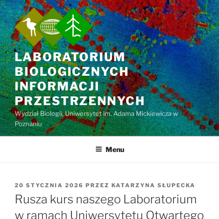
Przejdź
do
treści
LABORATORIUM
BIOLOGICZNYCH
INFORMACJI
PRZESTRZENNYCH
Wydział Biologii, Uniwersytet im. Adama Mickiewicza w
Poznaniu
Menu
OPUBLIKOWANE
20 STYCZNIA 2026
PRZEZ
KATARZYNA SŁUPECKA
W
Rusza kurs naszego Laboratorium
w ramach Uniwersytetu Otwartego