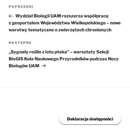
Nawigacja
Poprzedni
POPRZEDNI
wpisu
wpis
Wydział Biologii UAM rozszerza współpracę
z geoportalem Województwa Wielkopolskiego – nowe
warstwy tematyczne o zwierzętach chronionych
Następny
NASTĘPNE
wpis
„Sygnały roślin z lotu ptaka” – warsztaty Sekcji
BioGIS Koła Naukowego Przyrodników podczas Nocy
Biologów UAM
Deklaracja dostępności