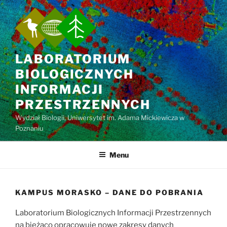
Przejdź
do
treści
LABORATORIUM
BIOLOGICZNYCH
INFORMACJI
PRZESTRZENNYCH
Wydział Biologii, Uniwersytet im. Adama Mickiewicza w
Poznaniu
Menu
KAMPUS MORASKO – DANE DO POBRANIA
Laboratorium Biologicznych Informacji Przestrzennych
na bieżąco opracowuje nowe zakresy danych