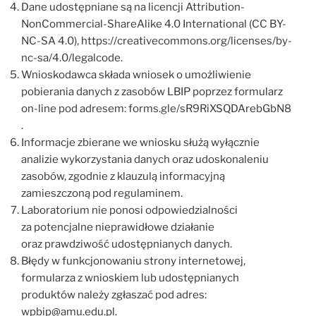
Dane udostępniane są na licencji Attribution-
NonCommercial-ShareAlike 4.0 International (CC BY-
NC-SA 4.0), https://creativecommons.org/licenses/by-
nc-sa/4.0/legalcode.
Wnioskodawca składa wniosek o umożliwienie
pobierania danych z zasobów LBIP poprzez formularz
on-line pod adresem: forms.gle/sR9RiXSQDArebGbN8
.
Informacje zbierane we wniosku służą wyłącznie
analizie wykorzystania danych oraz udoskonaleniu
zasobów, zgodnie z klauzulą informacyjną
zamieszczoną pod regulaminem.
Laboratorium nie ponosi odpowiedzialności
za potencjalne nieprawidłowe działanie
oraz prawdziwość udostępnianych danych.
Błędy w funkcjonowaniu strony internetowej,
formularza z wnioskiem lub udostępnianych
produktów należy zgłaszać pod adres:
wpbip@amu.edu.pl.