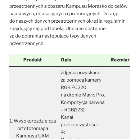
przestrzennych z obszaru Kampusu Morasko do celów
naukowych, edukacyjnych i promocyjnych. Dostęp
do naszych danych przestrzennych określa regulamin
znajdujący się pod tabelą. Obecnie dostępne
są do pobrania następujące typy danych
przestrzennych:
Produkt
Opis
Rozmiar
P
Zdjęcia pozyskano
za pomocą kamery
RGB FC220
na dronie Mavic Pro.
Kompozycja barwna
– RGB(123);
Kanał
1. Wysokorozdzielcza
przezroczystości –
ortofotomapa
4;
Kampusu UAM