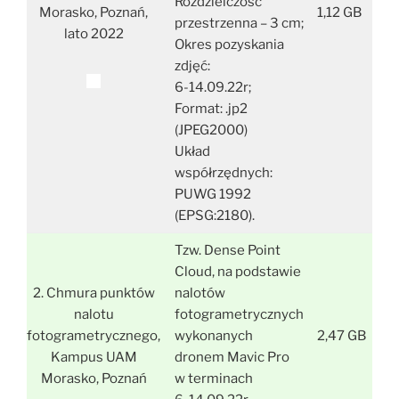
Rozdzielczość
Morasko, Poznań,
1,12 GB
przestrzenna – 3 cm;
lato 2022
Okres pozyskania
zdjęć:
6-14.09.22r;
Format: .jp2
(JPEG2000)
Układ
współrzędnych:
PUWG 1992
(EPSG:2180).
Tzw. Dense Point
Cloud, na podstawie
2. Chmura punktów
nalotów
nalotu
fotogrametrycznych
fotogrametrycznego,
wykonanych
2,47 GB
Kampus UAM
dronem Mavic Pro
Morasko, Poznań
w terminach