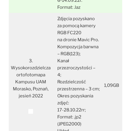
6-14.09.22r.
Format: .laz
Zdjęcia pozyskano
za pomocą kamery
RGB FC220
na dronie Mavic Pro.
Kompozycja barwna
– RGB(123);
3.
Kanał
Wysokorozdzielcza
przezroczystości –
ortofotomapa
4;
Kampusu UAM
Rozdzielczość
1,09GB
Morasko, Poznań,
przestrzenna – 3 cm;
jesień 2022
Okres pozyskania
zdjęć:
17-28.10.22rr;
Format: .jp2
(JPEG2000)